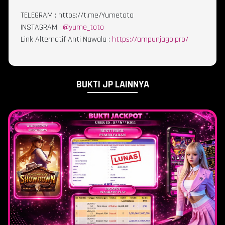
TELEGRAM : https://t.me/Yumetoto
INSTAGRAM :
@yume_toto
Link Alternatif Anti Nawala :
https://ampunjago.pro/
BUKTI JP LAINNYA