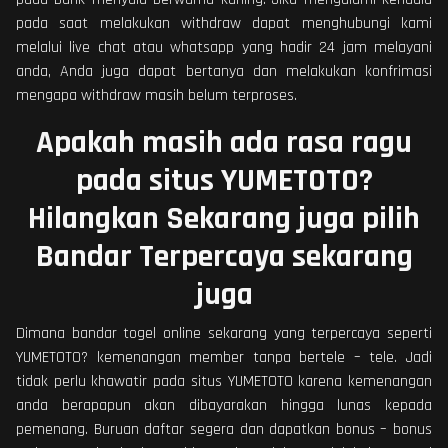
pada saat melakukan withdraw dapat menghubungi kami
melalui live chat atau whatsapp yang hadir 24 jam melayani
anda, Anda juga dapat bertanya dan melakukan konfrimasi
mengapa withdraw masih belum terproses.
Apakah masih ada rasa ragu
pada situs YUMETOTO?
Hilangkan Sekarang juga pilih
Bandar Terpercaya sekarang
juga
Dimana bandar togel online sekarang yang terpercaya seperti
YUMETOTO? kemenangan member tanpa bertele – tele. Jadi
tidak perlu khawatir pada situs YUMETOTO karena kemenangan
anda berapapun akan dibayarakan hingga lunas kepada
pemenang. Buruan daftar segera dan dapatkan bonus – bonus