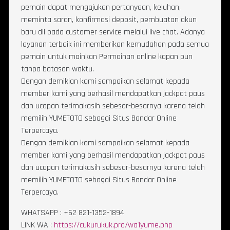
pemain dapat mengajukan pertanyaan, keluhan,
meminta saran, konfirmasi deposit, pembuatan akun
baru dll pada customer service melalui live chat. Adanya
layanan terbaik ini memberikan kemudahan pada semua
pemain untuk mainkan Permainan online kapan pun
tanpa batasan waktu.
Dengan demikian kami sampaikan selamat kepada
member kami yang berhasil mendapatkan jackpot paus
dan ucapan terimakasih sebesar-besarnya karena telah
memilih YUMETOTO sebagai Situs Bandar Online
Terpercaya.
Dengan demikian kami sampaikan selamat kepada
member kami yang berhasil mendapatkan jackpot paus
dan ucapan terimakasih sebesar-besarnya karena telah
memilih YUMETOTO sebagai Situs Bandar Online
Terpercaya.
WHATSAPP : +62 821-1352-1894
LINK WA :
https://cukurukuk.pro/wa1yume.php