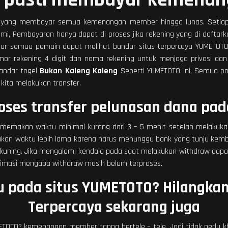
e yang membayar semua kemenangan member hingga lunas. Setiap 
 kami, Pembayaran hanya dapat di proses jika rekening yang di daft
agar semua pemain dapat melihat bandar situs terpercaya YUMETO
or rekening 4 digit dan nama rekening untuk menjaga privasi da
andar togel
Bukan Kaleng Kaleng
Seperti YUMETOTO ini, Semua pos
kita melakukan transfer.
roses transfer pelunasan dana p
memakan waktu minimal kurang dari 3 – 5 menit setelah melakukan p
an waktu lebih lama karena harus menunggu bank yang tunju kembal
uning. Jika mengalami kendala pada saat melakukan withdraw dapat
rimasi mengapa withdraw masih belum terproses.
 pada situs YUMETOTO? Hilangkan
Terpercaya sekarang juga
METOTO? kemenangan member tanpa bertele – tele. Jadi tidak perl