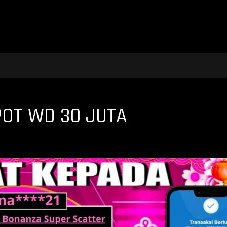
OT WD 30 JUTA