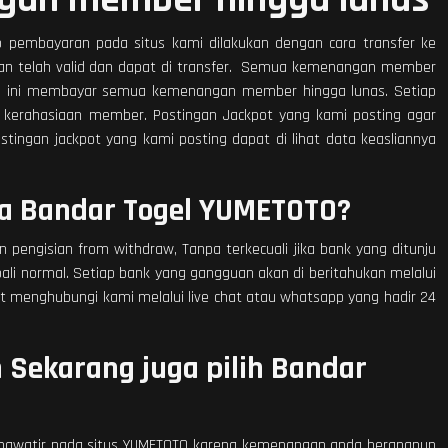
pembayaran pada situs kami dilakukan dengan cara transfer ke
arkan telah valid dan dapat di transfer. Semua kemenangan member
TO ini membayar semua kemenangan member hingga lunas. Setiap
n kerahasiaan member. Postingan Jackpot yang kami posting agar
tingan jackpot yang kami posting dapat di lihat data keasliannya
ada Bandar Togel YUMETOTO?
engisian from withdraw, Tanpa terkecuali jika bank yang ditunju
i normal. Setiap bank yang gangguan akan di beritahukan melalui
 menghubungi kami melalui live chat atau whatsapp yang hadir 24
 Sekarang juga pilih Bandar
u khawatir pada situs YUMETOTO karena kemenangan anda berapapun