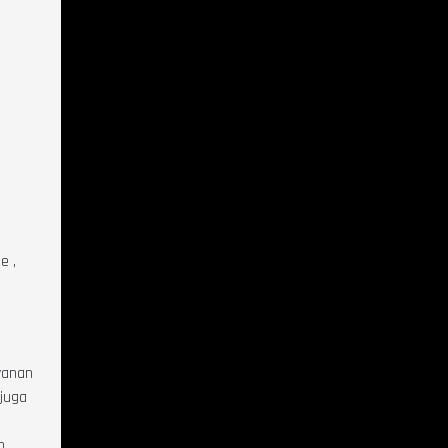
e ,
yanan
juga
n,