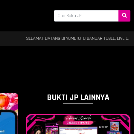
SELAMAT DATANG DI YUMETOTO BANDAR TOGEL, LIVE CASINO & S
BUKTI JP LAINNYA