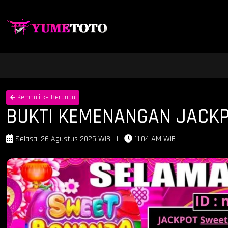
Kembali ke Beranda
BUKTI KEMENANGAN JACKP
Selasa, 26 Agustus 2025 WIB
|
11:04 AM WIB