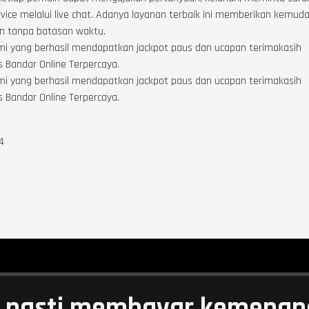
vice melalui live chat. Adanya layanan terbaik ini memberikan kemud
n tanpa batasan waktu.
 yang berhasil mendapatkan jackpot paus dan ucapan terimakasih
 Bandar Online Terpercaya.
 yang berhasil mendapatkan jackpot paus dan ucapan terimakasih
 Bandar Online Terpercaya.
4
l pasti membayar kemenan