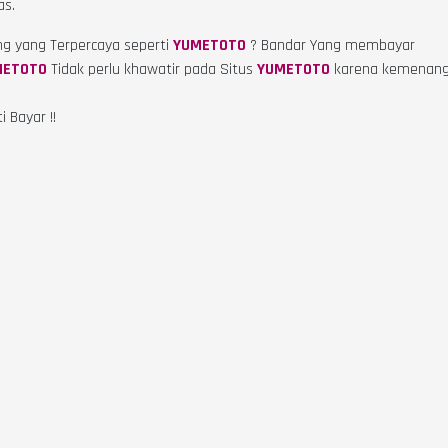
s.
ng yang Terpercaya seperti
YUMETOTO
? Bandar Yang membayar
METOTO
Tidak perlu khawatir pada Situs
YUMETOTO
karena kemenan
 Bayar !!