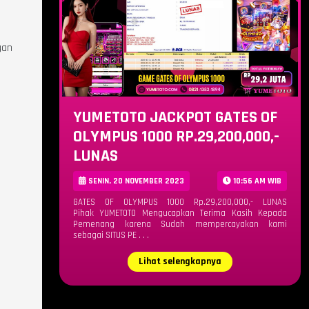
gan
YUMETOTO JACKPOT GATES OF
OLYMPUS 1000 RP.29,200,000,-
LUNAS
SENIN, 20 NOVEMBER 2023
10:56 AM WIB
GATES OF OLYMPUS 1000 Rp.29,200,000,- LUNAS
Pihak YUMETOTO Mengucapkan Terima Kasih Kepada
Pemenang karena Sudah mempercayakan kami
sebagai SITUS PE . . .
Lihat selengkapnya