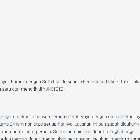
ak Games dengan Satu User Id seperti Permainan Online ,Toto Onlin
 seru dan menarik di YUMETOTO.
 mengutamakan kepuasan semua membernya dengan memberikan la
ma 24 jam non stop setiap harinya. Layanan ini pun sudah didukung 
iap membantu para pemain. Setiap pemain pun dapat menghubungi
e. Setiap pemain dapat mengajukan pertanyaan, keluhan, meminta sara