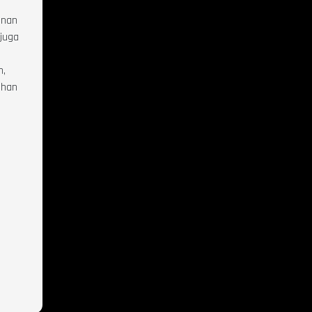
anan
juga
n,
ahan