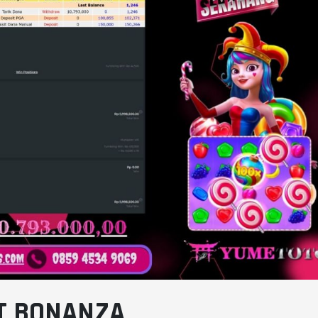
T BONANZA