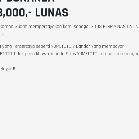
3,000,- LUNAS
karena Sudah mempercayakan kami sebagai SITUS PERMAINAN ONLIN
s.
g yang Terpercaya seperti YUMETOTO ? Bandar Yang membayar
METOTO Tidak perlu khawatir pada Situs YUMETOTO karena kemenanga
Bayar !!