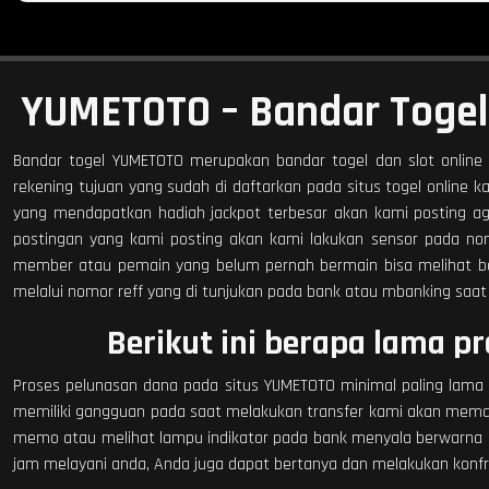
YUMETOTO – Bandar Toge
Bandar togel YUMETOTO merupakan bandar togel dan slot onlin
rekening tujuan yang sudah di daftarkan pada situs togel online
yang mendapatkan hadiah jackpot terbesar akan kami posting 
postingan yang kami posting akan kami lakukan sensor pada nom
member atau pemain yang belum pernah bermain bisa melihat b
melalui nomor reff yang di tunjukan pada bank atau mbanking saat 
Berikut ini berapa lama p
Proses pelunasan dana pada situs YUMETOTO minimal paling lama 
memiliki gangguan pada saat melakukan transfer kami akan memak
memo atau melihat lampu indikator pada bank menyala berwarna k
jam melayani anda, Anda juga dapat bertanya dan melakukan konf