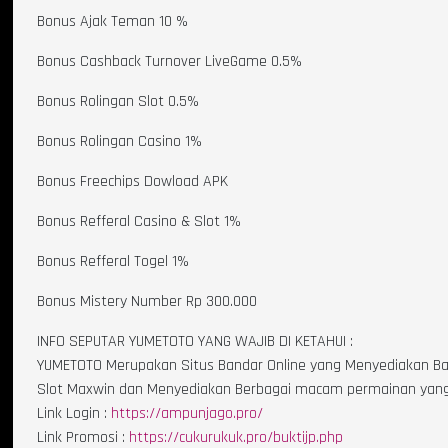
Bonus Ajak Teman 10 %
Bonus Cashback Turnover LiveGame 0.5%
Bonus Rolingan Slot 0.5%
Bonus Rolingan Casino 1%
Bonus Freechips Dowload APK
Bonus Refferal Casino & Slot 1%
Bonus Refferal Togel 1%
Bonus Mistery Number Rp 300.000
INFO SEPUTAR YUMETOTO YANG WAJIB DI KETAHUI :
YUMETOTO Merupakan Situs Bandar Online yang Menyediakan Bany
Slot Maxwin dan Menyediakan Berbagai macam permainan yang
Link Login :
https://ampunjago.pro/
Link Promosi :
https://cukurukuk.pro/buktijp.php