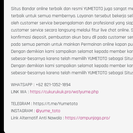
Situs Bandar online terbaik dan resmi YUMETOTO juga sang
terbaik untuk semua membernya. Layanan tersebut bekerja sela
oleh customer service berpengalaman dan profesional yang s
customer service secara langsung melalui fitur live chat onlin
konfirmasi deposit, pembuatan akun baru dll pada customer ser
pada semua pemain untuk mainkan Permainan online kapan pu
Dengan demikian kami sampaikan selamat kepada member kami
sebesar-besarnya karena telah memilih YUMETOTO sebagai Situs
Dengan demikian kami sampaikan selamat kepada member kami
sebesar-besarnya karena telah memilih YUMETOTO sebagai Situs
WHATSAPP : +62 821-1352-1894
LINK WA :
https://cukurukuk.pro/wa1yume.php
TELEGRAM : https://t.me/Yumetoto
INSTAGRAM :
@yume_toto
Link Alternatif Anti Nawala :
https://ampunjago.pro/